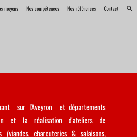
os moyens
Nos compétences
Nos références
Contact
ion
venant sur l'Aveyron et départements
on et la réalisation d'ateliers de
s
(viandes, charcuteries & salaisons,