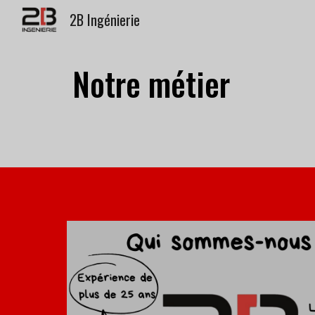
2B Ingénierie
Sk
N
otre
métier
.