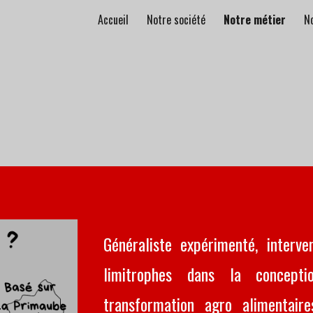
Accueil
Notre société
Notre métier
N
ip to main content
Skip to navigat
Généraliste expérimenté, inter
limitrophes dans la concepti
transformation agro alimentaire