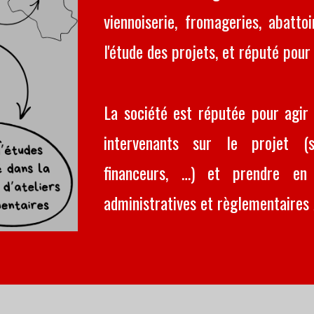
viennoiserie, fromageries, abatto
l'étude des projets, et réputé pour 
La société est réputée pour agir
intervenants sur le projet (ser
financeurs, …) et prendre en
administratives et règlementaires